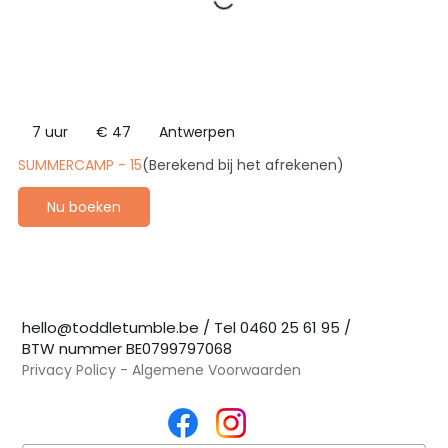
47
euro
7 uur
7
€ 47
Antwerpen
u
SUMMERCAMP - 15
(Berekend bij het afrekenen)
u
r
Nu boeken
hello@toddletumble.be
/ Tel
0460 25 61 95
/
BTW nummer BE0799797068
Privacy Policy
-
Algemene Voorwaarden