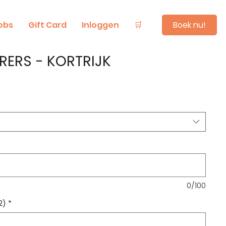
Boek nu!
obs
Gift Card
Inloggen
🛒
RERS - KORTRIJK
0/100
2)
*