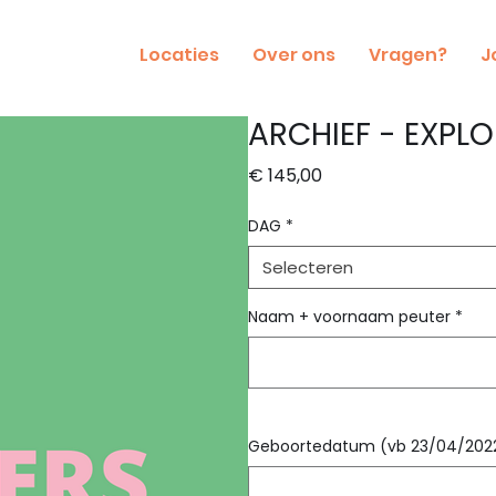
Locaties
Over ons
Vragen?
J
ARCHIEF - EXPLO
Prijs
€ 145,00
DAG
*
Selecteren
Naam + voornaam peuter
*
Geboortedatum (vb 23/04/202